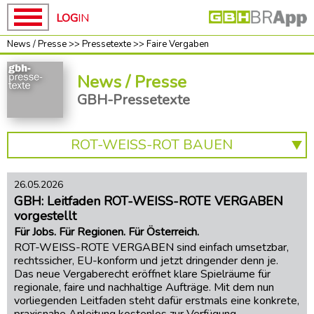
LOG
IN
News / Presse
>>
Pressetexte
>>
Faire Vergaben
Home
Home
News / Presse
GBH
GBH-
GBH-Pressetexte
News
Pressetexte
Alle
unsere
Kampagnen
ROT-WEISS-ROT BAUEN
BAU-
HOLZ
ROT-
WEISS-
26.05.2026
ROT-
ROT
GBH: Leitfaden ROT-WEISS-ROTE VERGABEN
WEISS-
BAUEN
ROT
vorgestellt
BAUEN
Baupakt-
Für Jobs. Für Regionen. Für Österreich.
Partner
ROT-WEISS-ROTE VERGABEN sind einfach umsetzbar,
FAIRE
rechtssicher, EU-konform und jetzt dringender denn je.
VERGABEN
Preise
Das neue Vergaberecht eröffnet klare Spielräume für
RUNTER
regionale, faire und nachhaltige Aufträge. Mit dem nun
UMWELT
vorliegenden Leitfaden steht dafür erstmals eine konkrete,
+
Mach