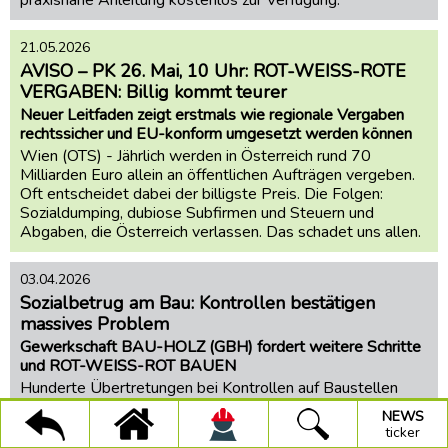
praxisnahe Anleitung kostenlos zur Verfügung.
BAUEN
dich
stark
BAUSOZIALPARTNER
21.05.2026
Faire
AVISO – PK 26. Mai, 10 Uhr: ROT-WEISS-ROTE
PARLAMENT
Vergaben
VERGABEN: Billig kommt teurer
Neuer Leitfaden zeigt erstmals wie regionale Vergaben
UMWELT+BAUEN
rechtssicher und EU-konform umgesetzt werden können
Trinkwasseraktion
Wien (OTS) - Jährlich werden in Österreich rund 70
Milliarden Euro allein an öffentlichen Aufträgen vergeben.
Projekt
Oft entscheidet dabei der billigste Preis. Die Folgen:
Faire
Sozialdumping, dubiose Subfirmen und Steuern und
Arbeit
Abgaben, die Österreich verlassen. Das schadet uns allen.
(Stmk.)
150-
03.04.2026
Jahre-
Sozialbetrug am Bau: Kontrollen bestätigen
GBH
massives Problem
Gewerkschaft BAU-HOLZ (GBH) fordert weitere Schritte
GBH-
und ROT-WEISS-ROT BAUEN
Pressetexte
Hunderte Übertretungen bei Kontrollen auf Baustellen
×
×
×
zeigen: Lohn- und Sozialdumping ist weiterhin Realität am
Alle
NEWS
GBH
Suche
ticker
Infos
NEWS
Bau. Die Gewerkschaft BAU-HOLZ (GBH) fordert daher
Kategorien:
ticker
weitere Maßnahmen gegen Sozialbetrug und für faire
BAU-