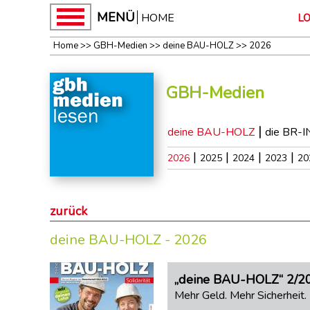
MENÜ
HOME
L
Home
>>
GBH-Medien
>>
deine BAU-HOLZ
>>
2026
Home
GBH
GBH-Medien
News
unsere
|
deine BAU-HOLZ
die BR-
Kampagnen
|
|
|
|
2026
2025
2024
2023
20
ROT-
WEISS-
ROT
BAUEN
zurück
Baupakt-
deine BAU-HOLZ - 2026
Partner
Preise
RUNTER
„deine BAU-HOLZ“ 2/202
Mehr Geld. Mehr Sicherheit
Mach