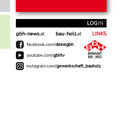
LOG
IN
gbh-news
.at
bau-holz
.at
LINKS
facebook.com/
deinegbh
youtube.com/
gbhtv
instagram.com/
gewerkschaft_bauholz