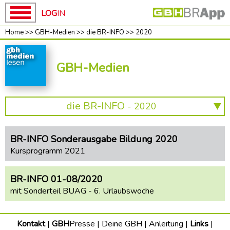
LOG
IN
Home
>>
GBH-Medien
>>
die BR-INFO
>>
2020
Home
Home
GBH
GBH-
GBH-Medien
News
Medien
deine
unsere
BAU-
Kampagnen
die BR-INFO
- 2020
HOLZ
ROT-
2026
WEISS-
BR-INFO Sonderausgabe Bildung 2020
ROT
2025
Kursprogramm 2021
BAUEN
2024
Baupakt-
2023
BR-INFO 01-08/2020
Partner
mit Sonderteil BUAG - 6. Urlaubswoche
2022
Preise
RUNTER
2021
Kontakt
|
GBH
Presse
|
Deine GBH
|
Anleitung
|
Links
|
Mach
2020