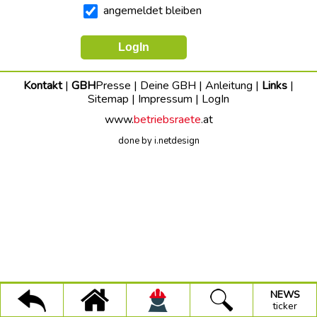
dich
angemeldet bleiben
stark
Faire
Vergaben
UMWELT+BAUEN
Kontakt
|
GBH
Presse
|
Deine GBH
|
Anleitung
|
Links
|
Sitemap
|
Impressum
|
LogIn
Trinkwasseraktion
www.
betriebsraete
.at
Projekt
done by i.netdesign
Faire
Arbeit
(Stmk.)
150-
Jahre-
GBH
GBH-
Pressetexte
×
×
×
Alle
NEWS
GBH
Suche
ticker
Infos
NEWS
Kategorien:
ticker
BAU-