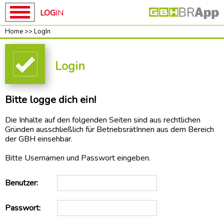
LOG
IN
Home
>>
LogIn
Home
Home
GBH
Login
News
unsere
Bitte logge dich ein!
Kampagnen
ROT-
Die Inhalte auf den folgenden Seiten sind aus rechtlichen
WEISS-
Gründen ausschließlich für BetriebsrätInnen aus dem Bereich
ROT
der GBH einsehbar.
BAUEN
Bitte Usernamen und Passwort eingeben.
Baupakt-
Partner
Benutzer:
Preise
RUNTER
Passwort:
Mach