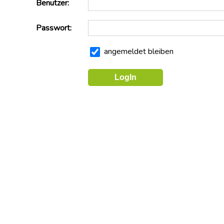
Benutzer:
dich
stark
Passwort:
Faire
Vergaben
angemeldet bleiben
UMWELT+BAUEN
Trinkwasseraktion
Projekt
Faire
Arbeit
(Stmk.)
150-
Jahre-
GBH
GBH-
Pressetexte
Alle
BAU-