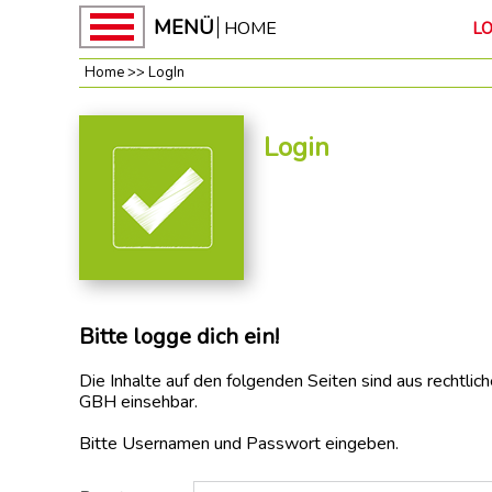
MENÜ
HOME
L
Home
>>
LogIn
Home
GBH
Login
News
unsere
Kampagnen
ROT-
WEISS-
ROT
BAUEN
Bitte logge dich ein!
Baupakt-
Die Inhalte auf den folgenden Seiten sind aus rechtlic
Partner
GBH einsehbar.
Preise
RUNTER
Bitte Usernamen und Passwort eingeben.
Mach