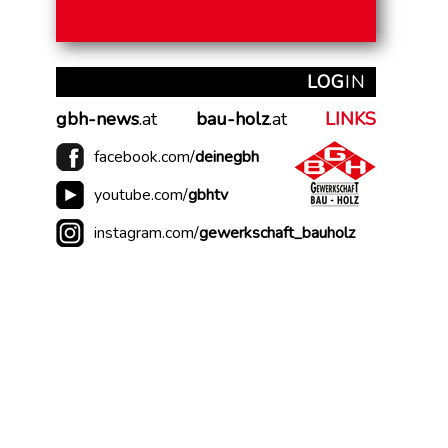
LOG
IN
gbh-news
.at
bau-holz
.at
LINKS
facebook.com/
deinegbh
youtube.com/
gbhtv
instagram.com/
gewerkschaft_bauholz