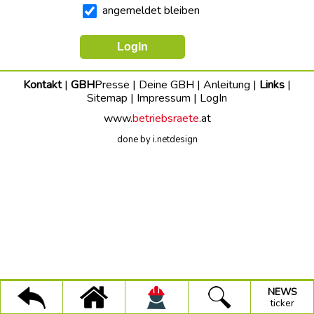
dich
angemeldet bleiben
stark
Faire
Vergaben
UMWELT+BAUEN
Kontakt
|
GBH
Presse
|
Deine GBH
|
Anleitung
|
Links
|
Sitemap
|
Impressum
|
LogIn
Trinkwasseraktion
www.
betriebsraete
.at
Projekt
done by i.netdesign
Faire
Arbeit
(Stmk.)
150-
Jahre-
GBH
GBH-
Pressetexte
×
×
×
Alle
NEWS
GBH
Suche
ticker
Infos
NEWS
Kategorien:
ticker
BAU-