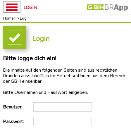
LOG
IN
Home
>>
LogIn
Home
Home
GBH
Login
News
unsere
Bitte logge dich ein!
Kampagnen
ROT-
Die Inhalte auf den folgenden Seiten sind aus rechtlichen
WEISS-
Gründen ausschließlich für BetriebsrätInnen aus dem Bereich
ROT
der GBH einsehbar.
BAUEN
Bitte Usernamen und Passwort eingeben.
Baupakt-
Partner
Benutzer:
Preise
RUNTER
Passwort:
Mach