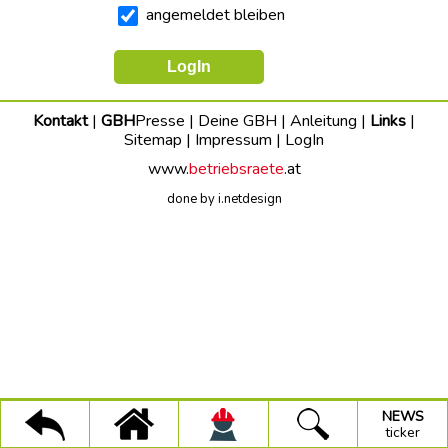
dich
angemeldet bleiben
stark
Faire
Vergaben
UMWELT+BAUEN
Kontakt
|
GBH
Presse
|
Deine GBH
|
Anleitung
|
Links
|
Sitemap
|
Impressum
|
LogIn
Trinkwasseraktion
www.
betriebsraete
.at
Projekt
done by i.netdesign
Faire
Arbeit
(Stmk.)
150-
Jahre-
GBH
GBH-
Pressetexte
×
×
×
Alle
NEWS
GBH
Suche
ticker
Infos
NEWS
Kategorien:
ticker
BAU-