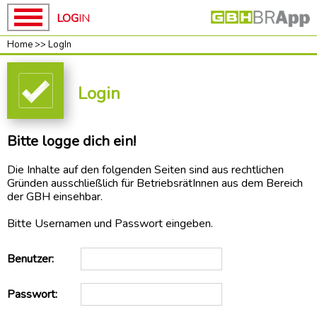
LOG
IN
Home
>>
LogIn
Home
Home
GBH
Login
News
unsere
Bitte logge dich ein!
Kampagnen
ROT-
Die Inhalte auf den folgenden Seiten sind aus rechtlichen
WEISS-
Gründen ausschließlich für BetriebsrätInnen aus dem Bereich
ROT
der GBH einsehbar.
BAUEN
Bitte Usernamen und Passwort eingeben.
Baupakt-
Partner
Benutzer:
Preise
RUNTER
Passwort:
Mach