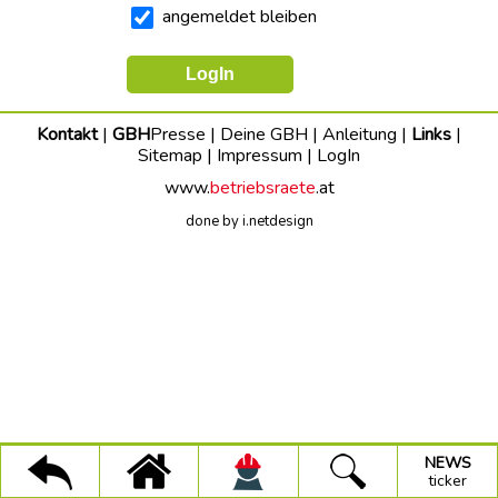
dich
angemeldet bleiben
stark
Faire
Vergaben
UMWELT+BAUEN
Kontakt
|
GBH
Presse
|
Deine GBH
|
Anleitung
|
Links
|
Sitemap
|
Impressum
|
LogIn
Trinkwasseraktion
www.
betriebsraete
.at
Projekt
done by i.netdesign
Faire
Arbeit
(Stmk.)
150-
Jahre-
GBH
GBH-
Pressetexte
×
×
×
Alle
NEWS
GBH
Suche
ticker
Infos
NEWS
Kategorien:
ticker
BAU-