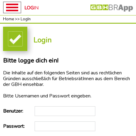
LOG
IN
Home
>>
LogIn
Home
Home
GBH
Login
News
unsere
Bitte logge dich ein!
Kampagnen
ROT-
Die Inhalte auf den folgenden Seiten sind aus rechtlichen
WEISS-
Gründen ausschließlich für BetriebsrätInnen aus dem Bereich
ROT
der GBH einsehbar.
BAUEN
Bitte Usernamen und Passwort eingeben.
Baupakt-
Partner
Benutzer:
Preise
RUNTER
Passwort:
Mach